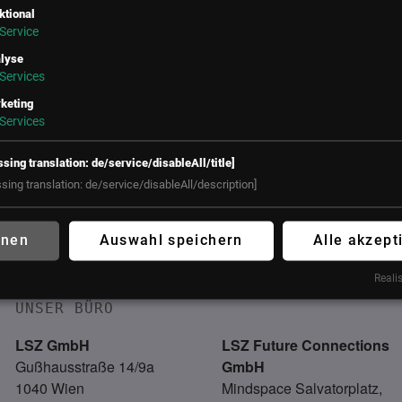
ktional
Service
lyse
Services
keting
Services
ssing translation: de/service/disableAll/title]
ssing translation: de/service/disableAll/description]
ss – Die interprofessionelle Platt
hnen
Auswahl speichern
Alle akzept
ce Resort, Stegersbach
Realis
UNSER BÜRO
LSZ GmbH
LSZ Future Connections
Gußhausstraße 14/9a
GmbH
1040 Wien
Mindspace Salvatorplatz,