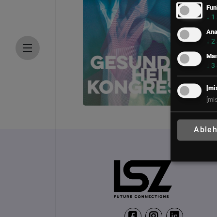
Fun
↓
1
Ana
↓
2
Mar
↓
3
[mi
[mi
LSZ Gesundheitskongre
Able
22. – 23. Juni 2027
Falkensteiner Balan