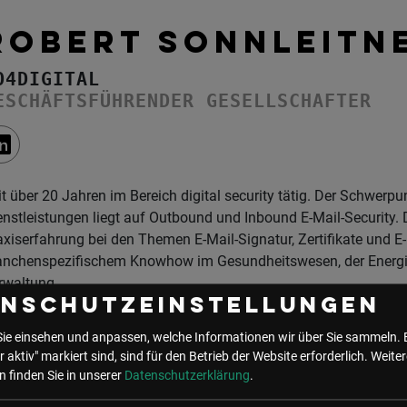
ROBERT SONNLEITN
O4DIGITAL
ESCHÄFTSFÜHRENDER GESELLSCHAFTER
it über 20 Jahren im Bereich digital security tätig. Der Schwerp
enstleistungen liegt auf Outbound und Inbound E-Mail-Security. 
axiserfahrung bei den Themen E-Mail-Signatur, Zertifikate und E
anchenspezifischem Knowhow im Gesundheitswesen, der Energiew
rwaltung.
enschutzeinstellungen
Sie einsehen und anpassen, welche Informationen wir über Sie sammeln. 
 Events mit Robert Sonnleitner
r aktiv" markiert sind, sind für den Betrieb der Website erforderlich.
Weiter
 finden Sie in unserer
Datenschutzerklärung
.