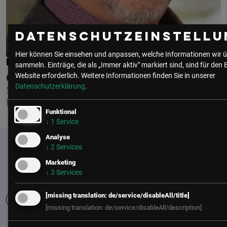
Datenschutzeinstellu
Hier können Sie einsehen und anpassen, welche Informationen wir ü
RALPH SCHMIDT
sammeln. Einträge, die als „Immer aktiv" markiert sind, sind für den 
Website erforderlich.
Weitere Informationen finden Sie in unserer
GOTO
Datenschutzerklärung
.
SENIOR MANAGER, ACCOUNT
EXECUTIVES ENTERPRISE DACH
Funktional
↓
1
Service
Analyse
↓
2
Services
Marketing
↓
3
Services
[missing translation: de/service/disableAll/title]
[missing translation: de/service/disableAll/description]