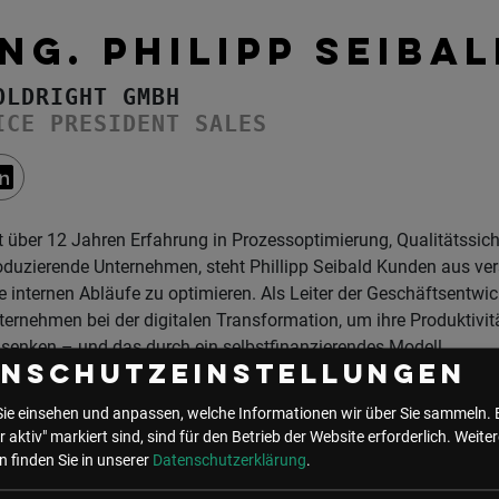
ING. PHILIPP SEIBA
OLDRIGHT GMBH
ICE PRESIDENT SALES
t über 12 Jahren Erfahrung in Prozessoptimierung, Qualitätssic
oduzierende Unternehmen, steht Phillipp Seibald Kunden aus ve
re internen Abläufe zu optimieren. Als Leiter der Geschäftsentw
ternehmen bei der digitalen Transformation, um ihre Produktivit
 senken – und das durch ein selbstfinanzierendes Modell.
enschutzeinstellungen
Sie einsehen und anpassen, welche Informationen wir über Sie sammeln. 
 Events mit Philipp Seibald
r aktiv" markiert sind, sind für den Betrieb der Website erforderlich.
Weiter
 finden Sie in unserer
Datenschutzerklärung
.