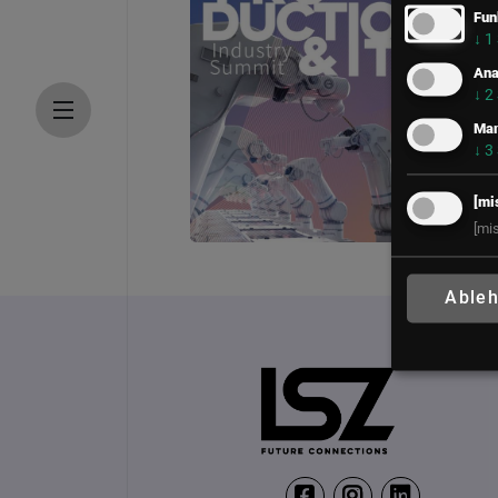
Fun
↓
1
Ana
↓
2
Mar
↓
3
[mi
[mi
Production & IT Rankw
P
Able
11. November 2026
1
Firmament, Rankweil
C