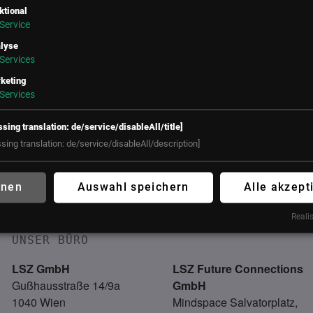
ktional
Service
lyse
Services
keting
Services
ssing translation: de/service/disableAll/title]
ssing translation: de/service/disableAll/description]
eil
roduction & IT
hnen
Auswahl speichern
Alle akzept
0. März 2027
ourtyard by Marriott, Linz
Realis
UNSER BÜRO
LSZ GmbH
LSZ Future Connections
Gußhausstraße 14/9a
GmbH
1040 Wien
Mindspace Salvatorplatz,