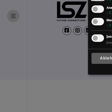
↓
1
Ana
↓
2
Mar
↓
3
[mi
[mi
Able