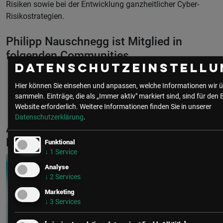
Risiken sowie bei der Entwicklung ganzheitlicher Cyber-
Risikostrategien.
Philipp Nauschnegg ist Mitglied in
folgenden Communities
Datenschutzeinstellu
Hier können Sie einsehen und anpassen, welche Informationen wir ü
IT Security
sammeln. Einträge, die als „Immer aktiv" markiert sind, sind für den 
Website erforderlich.
Weitere Informationen finden Sie in unserer
Datenschutzerklärung
.
Aktuelle & Vergangene Events mit
Philipp Nauschnegg
Funktional
↓
1
Service
Analyse
↓
2
Services
Marketing
↓
3
Services