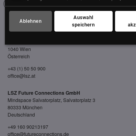
Auswahl
Ablehnen
UNSER BÜRO
speichern
akz
LSZ GmbH
Gußhausstraße 14/9a
1040 Wien
Österreich
+43 (1) 50 50 900
office@lsz.at
LSZ Future Connections
GmbH
Mindspace Salvatorplatz, Salvatorplatz 3
80333 München
Deutschland
+49 160 90213197
office@futureconnections.de