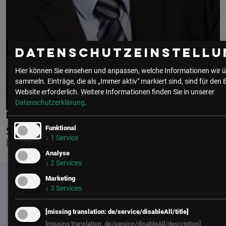
Datenschutzeinstellu
Hier können Sie einsehen und anpassen, welche Informationen wir ü
sammeln. Einträge, die als „Immer aktiv" markiert sind, sind für den 
Website erforderlich.
Weitere Informationen finden Sie in unserer
Datenschutzerklärung
.
PETER ROGY
Funktional
SCHOELLER NETWORK CONTROL
↓
1
Service
KEY ACCOUNT- /PARTNERMANAGEMENT
Analyse
↓
2
Services
Marketing
↓
3
Services
[missing translation: de/service/disableAll/title]
[missing translation: de/service/disableAll/description]