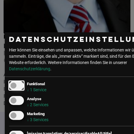
PETER GERDENITSCH
Datenschutzeinstellu
RAIFFEISEN BANK INTERNATIONAL
Hier können Sie einsehen und anpassen, welche Informationen wir ü
HEAD OF GROUP INFORMATION &
sammeln. Einträge, die als „Immer aktiv" markiert sind, sind für den 
CYBER SECURITY | GROUP CISO
Website erforderlich.
Weitere Informationen finden Sie in unserer
Datenschutzerklärung
.
Als Group CISO verantwortet Peter Gerdenitsch den Bereich
Information & Cyber Security bei Raiffeisen Bank
Funktional
International, bei der er seit fast zehn Jahren in leitender
↓
1
Service
Funktion tätig ist. Davor war er bei dem globalen
Analyse
Dienstleistungsunternehmen Accenture tätig.
↓
2
Services
Marketing
↓
3
Services
[missing translation: de/service/disableAll/title]