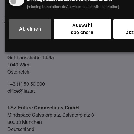
[missing translation: de/service/disableAll/description]
Auswahl
Ablehnen
speichern
akz
UNSER BÜRO
LSZ GmbH
Gußhausstraße 14/9a
1040 Wien
Österreich
+43 (1) 50 50 900
office@lsz.at
LSZ Future Connections
GmbH
Mindspace Salvatorplatz, Salvatorplatz 3
80333 München
Deutschland