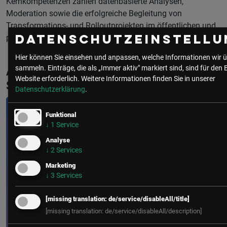
Kernkompetenzen zählen datenbasierte Analysen,
Moderation sowie die erfolgreiche Begleitung von
Transformations- und Rolloutprojekten im öffentlichen und
privaten Sektor.
Datenschutzeinstellu
Hier können Sie einsehen und anpassen, welche Informationen wir ü
sammeln. Einträge, die als „Immer aktiv" markiert sind, sind für den 
Aktuelle & Vergangene Events mit Paula
Website erforderlich.
Weitere Informationen finden Sie in unserer
Schöllauf
Datenschutzerklärung
.
Funktional
↓
1
Service
Analyse
↓
2
Services
Marketing
↓
3
Services
[missing translation: de/service/disableAll/title]
[missing translation: de/service/disableAll/description]