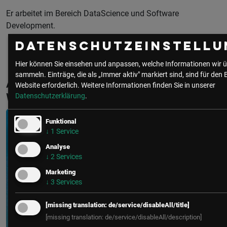
Er arbeitet im Bereich DataScience und Software
Development.
Datenschutzeinstellu
Hier können Sie einsehen und anpassen, welche Informationen wir ü
sammeln. Einträge, die als „Immer aktiv" markiert sind, sind für den 
Aktuelle & Vergangene Events mit Paul
Website erforderlich.
Weitere Informationen finden Sie in unserer
Wenth
Datenschutzerklärung
.
Funktional
↓
1
Service
Analyse
↓
2
Services
Marketing
↓
3
Services
[missing translation: de/service/disableAll/title]
[missing translation: de/service/disableAll/description]