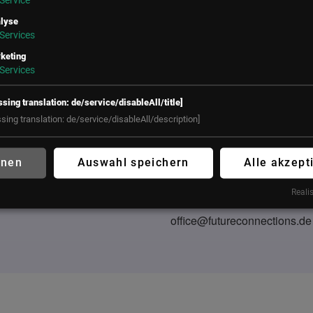
Service
lyse
Services
keting
UNSER BÜRO
Services
LSZ GmbH
LSZ Future Connections
ssing translation: de/service/disableAll/title]
Gußhausstraße 14/9a
GmbH
ssing translation: de/service/disableAll/description]
1040 Wien
Mindspace Salvatorplatz,
Österreich
Salvatorplatz 3
80333 München
hnen
Auswahl speichern
Alle akzept
+43 (1) 50 50 900
Deutschland
office@lsz.at
Realis
+49 160 90213197
office@futureconnections.de