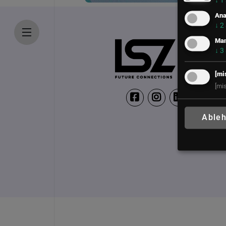
↓
1
Ana
↓
2
Mar
↓
3
[mi
[mi
Able