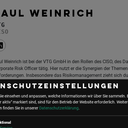
PAUL WEINRICH
TG
ISO
l Weinrich ist bei der VTG GmbH in den Rollen des CISO, des 
porate Risk Officer tätig. Hier nutzt er die Synergien der Themenf
orderungen. Insbesondere das Risikomanagement zieht sich durc
istikunternehmens und daher ist ein umfassender – aber pragma
enschutzeinstellungen
Sie einsehen und anpassen, welche Informationen wir über Sie sammeln. 
glied in folgenden Communities
r aktiv" markiert sind, sind für den Betrieb der Website erforderlich.
Weiter
 finden Sie in unserer
Datenschutzerklärung
.
ktional