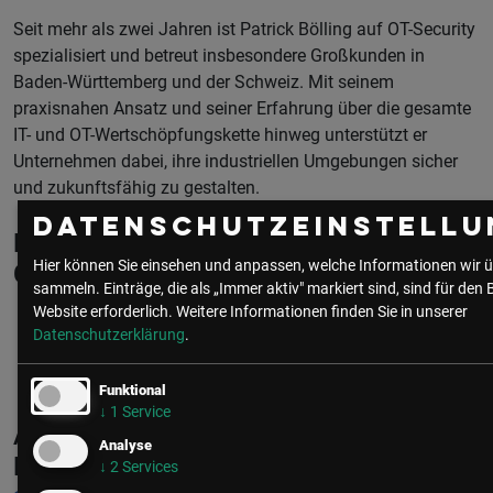
Seit mehr als zwei Jahren ist Patrick Bölling auf OT-Security
spezialisiert und betreut insbesondere Großkunden in
Baden-Württemberg und der Schweiz. Mit seinem
praxisnahen Ansatz und seiner Erfahrung über die gesamte
IT- und OT-Wertschöpfungskette hinweg unterstützt er
Unternehmen dabei, ihre industriellen Umgebungen sicher
und zukunftsfähig zu gestalten.
Datenschutzeinstellu
Patrick Bölling ist Mitglied in folgenden
Hier können Sie einsehen und anpassen, welche Informationen wir ü
Communities
sammeln. Einträge, die als „Immer aktiv" markiert sind, sind für den 
Website erforderlich.
Weitere Informationen finden Sie in unserer
Datenschutzerklärung
.
CIO | IT
Funktional
↓
1
Service
Aktuelle & Vergangene Events mit
Analyse
Patrick Bölling
↓
2
Services