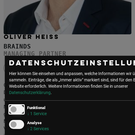
OLIVER HEISS
BRAINDS
MANAGING PARTNER
Datenschutzeinstellu
Hier können Sie einsehen und anpassen, welche Informationen wir ü
sammeln. Einträge, die als „Immer aktiv" markiert sind, sind für den 
Oliver Heiss ist Managing Partner der Strategie- und
Website erforderlich.
Weitere Informationen finden Sie in unserer
Designberatung BRAINDS und verantwortet als langjähriger
Datenschutzerklärung
.
und international vielfach ausgezeichneter Stratege und
Markenexperte umfassende Transformationsprojekte für
Funktional
↓
1
Service
große weltweite Konzerne genauso wie für Universitäten,
Museen, Start-ups oder traditionelle Familienunternehmen.
Analyse
Vier Charakteristika machen für ihn erfolgreiche Strategien
↓
2
Services