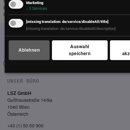
in unserer Zeit der radikalen Unsicherheit: Sie sind identitäts-
Marketing
basiert, menschen-zentriert, hochgradig adaptiv und direkt
↓
3
Services
handlungsanleitend.
[missing translation: de/service/disableAll/title]
[missing translation: de/service/disableAll/description]
Auswahl
Ablehnen
speichern
akz
UNSER BÜRO
LSZ GmbH
Gußhausstraße 14/9a
1040 Wien
Österreich
+43 (1) 50 50 900