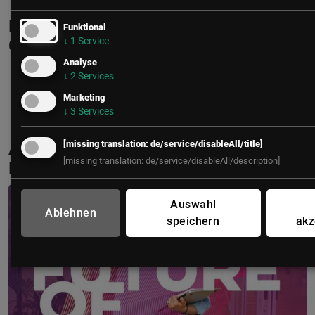
Nathalie Rau ist Mitglied in folgenden
Funktional
↓
1
Service
Communities
Analyse
↓
2
Services
HR
Marketing
↓
3
Services
[missing translation: de/service/disableAll/title]
Aktuelle & Vergangene Events mit
[missing translation: de/service/disableAll/description]
Nathalie Rau
Auswahl
Ablehnen
speichern
akz