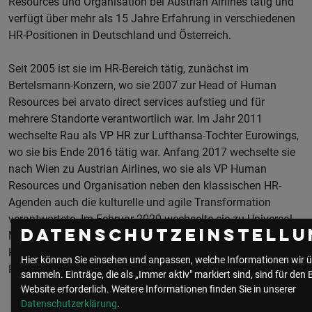
Resources und Organisation bei Austrian Airlines tätig und
verfügt über mehr als 15 Jahre Erfahrung in verschiedenen
HR-Positionen in Deutschland und Österreich.
Seit 2005 ist sie im HR-Bereich tätig, zunächst im
Bertelsmann-Konzern, wo sie 2007 zur Head of Human
Resources bei arvato direct services aufstieg und für
mehrere Standorte verantwortlich war. Im Jahr 2011
wechselte Rau als VP HR zur Lufthansa-Tochter Eurowings,
wo sie bis Ende 2016 tätig war. Anfang 2017 wechselte sie
nach Wien zu Austrian Airlines, wo sie als VP Human
Resources und Organisation neben den klassischen HR-
Agenden auch die kulturelle und agile Transformation
verantwortete. Im Februar 2020 wechselte sie zu Universal
Datenschutzeinstellu
Music in Berlin, wo sie als Mitglied des Management-Teams
HR-Agenden übernahm. Nathalie Rau studierte
Hier können Sie einsehen und anpassen, welche Informationen wir ü
Rechtswissenschaften in Passau, Le Mans und Toulouse.
sammeln. Einträge, die als „Immer aktiv" markiert sind, sind für den 
Website erforderlich.
Weitere Informationen finden Sie in unserer
Datenschutzerklärung
.