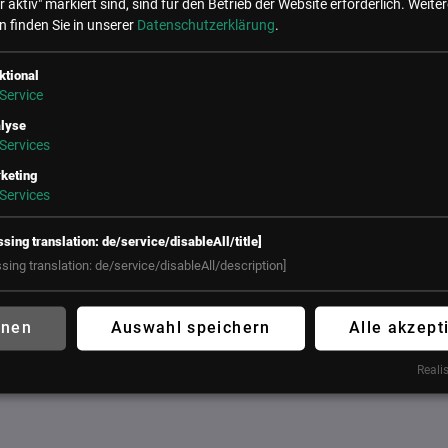
r aktiv" markiert sind, sind für den Betrieb der Website erforderlich.
Weiter
 finden Sie in unserer
Datenschutzerklärung
.
ne Events mit Muhammed Güleryüz
ktional
Service
lyse
Services
keting
Services
ssing translation: de/service/disableAll/title]
ssing translation: de/service/disableAll/description]
hnen
Auswahl speichern
Alle akzept
Realis
el, Wien