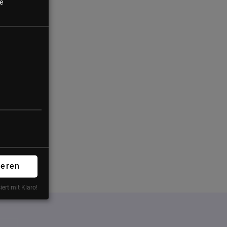
e
ieren
iert mit Klaro!