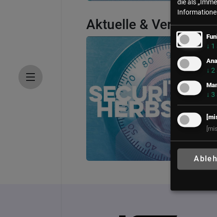
die als „Imme
Informationen
Aktuelle & Vergange
Fun
↓
1
Ana
↓
2
Mar
↓
3
[mi
[mi
Able
IT Security Herbst
21. Oktober 2026
Vienna Marriott Hot