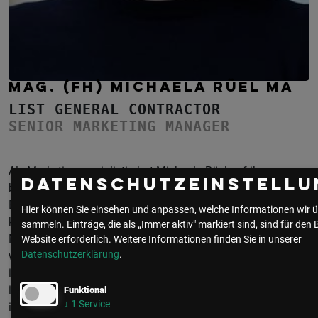
MAG. (FH) MICHAELA RÜEL MA
LIST GENERAL CONTRACTOR
SENIOR MARKETING MANAGER
Als Marketingspezialistin hat Michaela Rüel auf ihren
Datenschutzeinstellu
beruflichen Stationen bereits verschiedenste Erfahrungen im
Bereich der internen und externen Kommunikation sammeln
Hier können Sie einsehen und anpassen, welche Informationen wir ü
können. Die Basis legt ihr Studienabschluss in
sammeln. Einträge, die als „Immer aktiv" markiert sind, sind für den 
Marktkommunikation & Vertrieb an der FH Wiener Neustadt,
Website erforderlich.
Weitere Informationen finden Sie in unserer
Datenschutzerklärung
.
wo sie sich in ihrer Diplomarbeit mit dem Thema der
internen Kommunikation beschäftigte. Seit 2016 arbeitet sie
in Bad Erlach bei List General Contractor, einem
Funktional
↓
1
Service
international tätigen Ausstatter von luxuriösen Yachten und