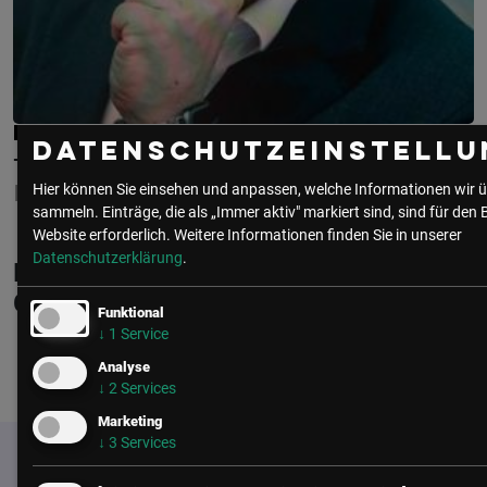
MICHAEL WOELM
Datenschutzeinstellu
TELEKOM SECURITY
LEAD SOLUTION ENGINEER
Hier können Sie einsehen und anpassen, welche Informationen wir ü
sammeln. Einträge, die als „Immer aktiv" markiert sind, sind für den 
Website erforderlich.
Weitere Informationen finden Sie in unserer
Datenschutzerklärung
.
Michael Woelm ist Mitglied in folgenden
Communities
Funktional
↓
1
Service
Analyse
IT Security
↓
2
Services
Marketing
↓
3
Services