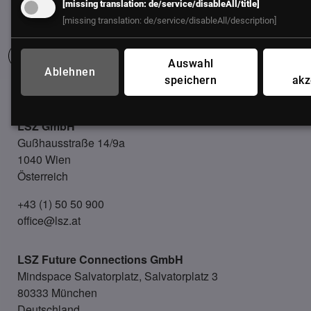
[missing translation: de/service/disableAll/title]
[missing translation: de/service/disableAll/description]
Auswahl
Ablehnen
speichern
akz
UNSER BÜRO
LSZ GmbH
Gußhausstraße 14/9a
1040 Wien
Österreich
+43 (1) 50 50 900
office@lsz.at
LSZ Future Connections
GmbH
Mindspace Salvatorplatz, Salvatorplatz 3
80333 München
Deutschland