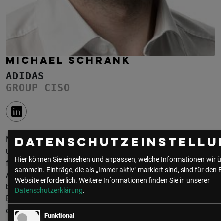
MICHAEL SCHRANK
ADIDAS
GROUP CISO
Michael Schrank, geboren 1985, ist ein leidenschaftlicher
Datenschutzeinstellu
und technikaffiner CISO, der bereits früh seine Begeisterung
Hier können Sie einsehen und anpassen, welche Informationen wir ü
für Computer entdeckte und später Informatik studierte. Seit
sammeln. Einträge, die als „Immer aktiv" markiert sind, sind für den 
April 2021 ist er als Chief Information Security Officer (CISO)
Website erforderlich.
Weitere Informationen finden Sie in unserer
bei der adidas AG tätig, befindet sich derzeit jedoch in
Datenschutzerklärung
.
Elternzeit. Zuvor war er Group CISO bei der Daimler AG, wo
er die globale Sicherheitsstrategie verantwortete. In all
Funktional