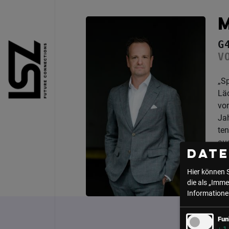
Direkt zum Inhalt
G
V
„Sp
Läc
von
Jah
ten
auc
Dat
© 
Hier können 
die als „Imme
Informationen
Fun