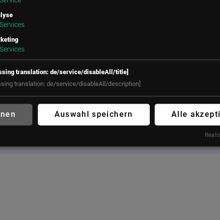
Service
UNSER BÜRO
lyse
Services
LSZ GmbH
LSZ Future Connections
Gußhausstraße 14/9a
GmbH
keting
1040 Wien
Mindspace Salvatorplatz,
Services
Österreich
Salvatorplatz 3
80333 München
ssing translation: de/service/disableAll/title]
+43 (1) 50 50 900
Deutschland
ssing translation: de/service/disableAll/description]
office@lsz.at
+49 160 90213197
hnen
Auswahl speichern
Alle akzept
office@futureconnections.de
Realis