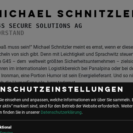
MICHAEL SCHNITZLE
4S SECURE SOLUTIONS AG
ORSTAND
aß muss sein!“ Michael Schnitzler meint es ernst, wenn er die
heln von sich gibt. Denn mit Leichtigkeit und Sprachwitz steuer
 G4S – dem weltweit größten Sicherheitsunternehmen – zielsich
ren im internationalen Logistikbereich bei Panalpina oder bei d
 Ironman, eine Portion Humor ist sein Energielieferant. Und so 
h die HumorExpo als Juror todernst.
enschutzeinstellungen
Foto: David Payr
Sie einsehen und anpassen, welche Informationen wir über Sie sammeln. 
r aktiv" markiert sind, sind für den Betrieb der Website erforderlich.
Weiter
 finden Sie in unserer
Datenschutzerklärung
.
ktional