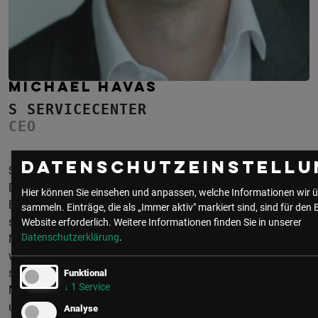
MICHAEL HAVAS
S SERVICECENTER
CEO
Datenschutzeinstellu
Seine Leidenschaft für Customer Experience, Service &
Digitalisierung machen Michael Havas zu einem
Hier können Sie einsehen und anpassen, welche Informationen wir ü
Botschafter für die Digitale Transformation. Dies konnte er
sammeln. Einträge, die als „Immer aktiv" markiert sind, sind für den 
schon erfolgreich in zahlreichen Branchen umsetzen.
Website erforderlich.
Weitere Informationen finden Sie in unserer
Datenschutzerklärung
.
Nachdem er seine Karriere im Verlagswesen gestartet hatte,
wechselte er in die Telekommunikationsbranche und konnte
seine Visionen in zahlreichen Positionen in den Bereichen
Funktional
↓
1
Service
Marketing, Digital & Customer Service bei Telekom Austria
und später Telefónica Deutschland umsetzen. Unter
Analyse