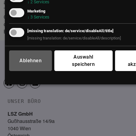
↓
2
Services
anderem baute er im Zuge des Mergers von ePlus und
Telefónica eine der größten und innovativsten Service-
Marketing
Organisationen Europas auf. Aktuell verantwortet er als CEO
↓
3
Services
der s ServiceCenter GmbH das Kundenservice der Erste
[missing translation: de/service/disableAll/title]
Bank & der österreichischen Sparkassen.
[missing translation: de/service/disableAll/description]
Auswahl
Ablehnen
speichern
akz
UNSER BÜRO
LSZ GmbH
Gußhausstraße 14/9a
1040 Wien
Österreich