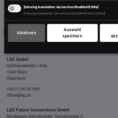
[missing translation: de/service/disableAll/title]
[missing translation: de/service/disableAll/description]
Auswahl
Ablehnen
speichern
akz
UNSER BÜRO
LSZ GmbH
Gußhausstraße 14/9a
1040 Wien
Österreich
+43 (1) 50 50 900
office@lsz.at
LSZ Future Connections
GmbH
Mindspace Salvatorplatz, Salvatorplatz 3