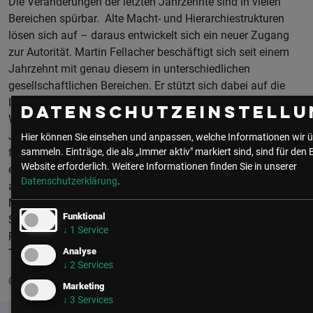
Die Veränderungen der letzten Jahrzehnte sind in vielen
Bereichen spürbar. Alte Macht- und Hierarchiestrukturen
lösen sich auf – daraus entwickelt sich ein neuer Zugang
zur Autorität. Martin Fellacher beschäftigt sich seit einem
Jahrzehnt mit genau diesem in unterschiedlichen
gesellschaftlichen Bereichen. Er stützt sich dabei auf die
Ideen von Prof. Haim Omer aus Tel Aviv (Israel) und den
Datenschutzeinstellu
Weiterentwicklungen, die diese seit Ende des letzten
Jahrtausends international erfahren haben. Dabei stellte er
Hier können Sie einsehen und anpassen, welche Informationen wir ü
fest, dass es für den Erfolg von Transformationsprozessen
sammeln. Einträge, die als „Immer aktiv" markiert sind, sind für den 
Website erforderlich.
Weitere Informationen finden Sie in unserer
essentiell ist, sich mit der Autorität der Führungskräfte
Datenschutzerklärung
.
auseinanderzusetzen.
Martin Fellacher ist Personal- und Kompetenzentwickler,
Funktional
Sozialarbeiter und Elektromechaniker. Er leitet das Institut
↓
1
Service
PINA in Vorarlberg und ist vorwiegend im Coaching- und
Analyse
Trainingsbereich tätig.
↓
2
Services
© PINA GmbH
Marketing
↓
3
Services