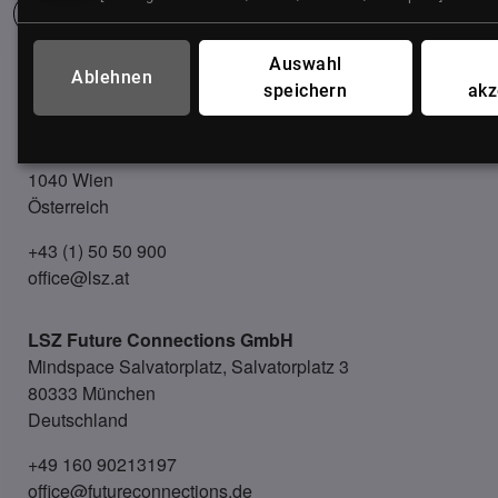
Auswahl
Ablehnen
UNSER BÜRO
speichern
akz
LSZ GmbH
Gußhausstraße 14/9a
1040 Wien
Österreich
+43 (1) 50 50 900
office@lsz.at
LSZ Future Connections
GmbH
Mindspace Salvatorplatz, Salvatorplatz 3
80333 München
Deutschland
+49 160 90213197
office@futureconnections.de