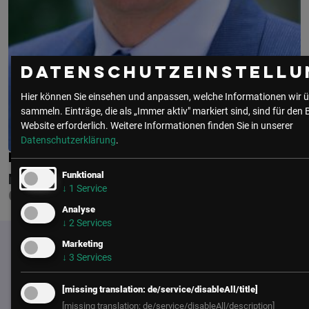
Datenschutzeinstellu
Hier können Sie einsehen und anpassen, welche Informationen wir ü
sammeln. Einträge, die als „Immer aktiv" markiert sind, sind für den 
Website erforderlich.
Weitere Informationen finden Sie in unserer
Datenschutzerklärung
.
MARTIN EBERHART
Funktional
NUANCE
↓
1
Service
GENERAL MANAGER HEALTHCARE DACH
Analyse
↓
2
Services
Marketing
↓
3
Services
[missing translation: de/service/disableAll/title]
[missing translation: de/service/disableAll/description]