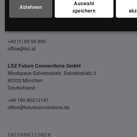
Auswahl
LSZ GmbH
Ablehnen
speichern
akz
Gußhausstraße 14/9a
1040 Wien
Österreich
+43 (1) 50 50 900
office@lsz.at
LSZ Future Connections
GmbH
Mindspace Salvatorplatz, Salvatorplatz 3
80333 München
Deutschland
+49 160 90213197
office@futureconnections.de
INFORMATIONEN