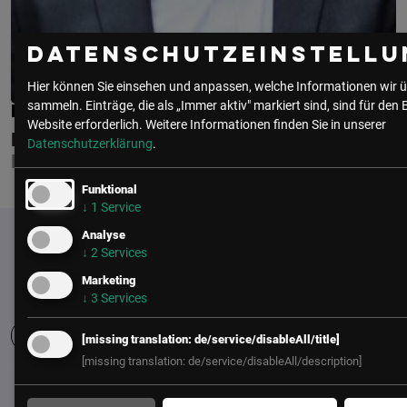
Datenschutzeinstellu
Hier können Sie einsehen und anpassen, welche Informationen wir ü
sammeln. Einträge, die als „Immer aktiv" markiert sind, sind für den 
MARKUS WINKELMEIER
Website erforderlich.
Weitere Informationen finden Sie in unserer
RAIFFEISENVERBAND SALZBURG
Datenschutzerklärung
.
HEADS OF HR
Funktional
↓
1
Service
Analyse
↓
2
Services
Marketing
↓
3
Services
[missing translation: de/service/disableAll/title]
[missing translation: de/service/disableAll/description]
UNSER BÜRO