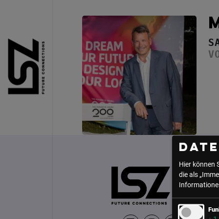
Direkt zum Inhalt
S
V
Dat
Hier können 
die als „Imme
Informationen
Fun