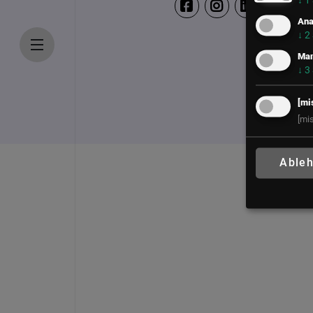
↓
1
Ana
↓
2
Mar
↓
3
[mi
[mi
Able