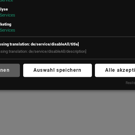
Service
Österreich
Salvatorplatz 3
lyse
80333 München
Services
+43 (1) 50 50 900
Deutschland
office@lsz.at
keting
Services
+49 160 90213197
office@futureconnections.de
ssing translation: de/service/disableAll/title]
ssing translation: de/service/disableAll/description]
hnen
Auswahl speichern
Alle akzept
Realis