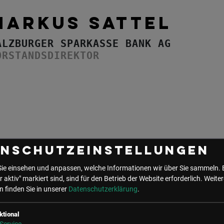
MARKUS SATTEL
ALZBURGER SPARKASSE BANK AG
ORSTANDSDIREKTOR
enschutzeinstellungen
Sie einsehen und anpassen, welche Informationen wir über Sie sammeln. 
UNSER BÜRO
r aktiv" markiert sind, sind für den Betrieb der Website erforderlich.
Weiter
 finden Sie in unserer
Datenschutzerklärung
.
LSZ GmbH
LSZ Future Connections
Gußhausstraße 14/9a
GmbH
ktional
1040 Wien
Mindspace Salvatorplatz,