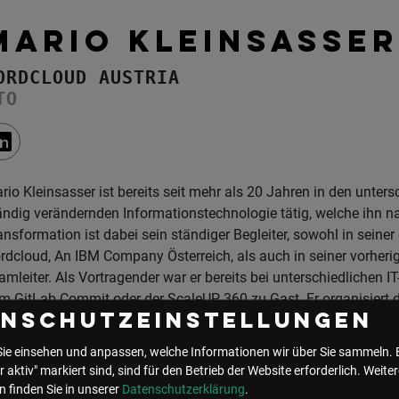
MARIO KLEINSASSER
ORDCLOUD AUSTRIA
TO
rio Kleinsasser ist bereits seit mehr als 20 Jahren in den unters
ändig verändernden Informationstechnologie tätig, welche ihn nac
ansformation ist dabei sein ständiger Begleiter, sowohl in seiner
rdcloud, An IBM Company Österreich, als auch in seiner vorheri
amleiter. Als Vortragender war er bereits bei unterschiedlichen 
m GitLab Commit oder der ScaleUP 360 zu Gast. Er organisiert 
enschutzeinstellungen
ngiert als GitLab Hero und unterstützt mehrere Open Source Pr
Sie einsehen und anpassen, welche Informationen wir über Sie sammeln. 
r aktiv" markiert sind, sind für den Betrieb der Website erforderlich.
Weiter
e Events mit Mario Kleinsasser
 finden Sie in unserer
Datenschutzerklärung
.