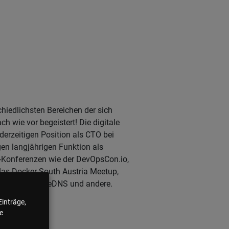
chiedlichsten Bereichen der sich
h wie vor begeistert! Die digitale
 derzeitigen Position als CTO bei
gen langjährigen Funktion als
IT-Konferenzen wie der DevOpsCon.io,
das Docker South Austria Meetup,
ojekten wie CoreDNS und andere.
Einträge,
e