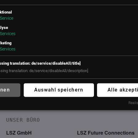
ktional
Service
lyse
Services
keting
Services
ssing translation: de/service/disableAll/title]
ssing translation: de/service/disableAll/description]
WEST
hnen
Auswahl speichern
Alle akzept
Realis
on
UNSER BÜRO
LSZ GmbH
LSZ Future Connections