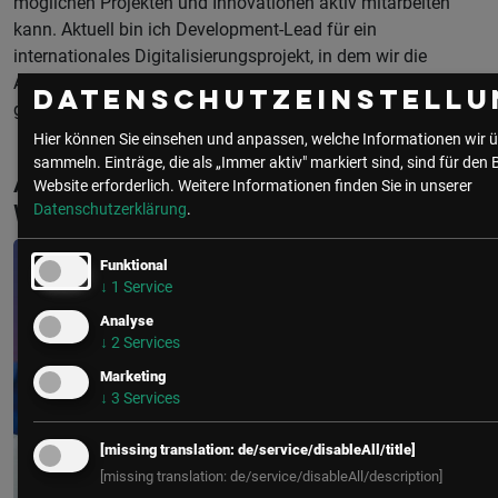
möglichen Projekten und Innovationen aktiv mitarbeiten
kann. Aktuell bin ich Development-Lead für ein
internationales Digitalisierungsprojekt, in dem wir die
Arbeiten unserer Techniker nachhaltiger und digitaler
Datenschutzeinstellu
gestalten wollen.
Hier können Sie einsehen und anpassen, welche Informationen wir ü
sammeln. Einträge, die als „Immer aktiv" markiert sind, sind für den 
Aktuelle & Vergangene Events mit Marcel
Website erforderlich.
Weitere Informationen finden Sie in unserer
Weilguni
Datenschutzerklärung
.
Funktional
↓
1
Service
Analyse
↓
2
Services
Marketing
↓
3
Services
[missing translation: de/service/disableAll/title]
[missing translation: de/service/disableAll/description]