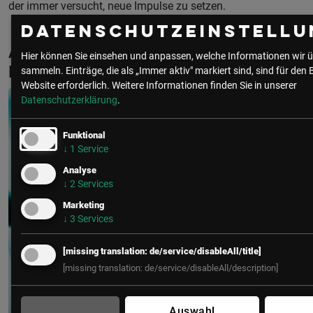
der immer versucht, neue Impulse zu setzen.
Datenschutzeinstellu
Aktuelle & Vergangene Events mit Marcel
Hier können Sie einsehen und anpassen, welche Informationen wir ü
Reifenberger
sammeln. Einträge, die als „Immer aktiv" markiert sind, sind für den 
Website erforderlich.
Weitere Informationen finden Sie in unserer
Datenschutzerklärung
.
Funktional
↓
1
Service
Analyse
↓
2
Services
Marketing
↓
3
Services
[missing translation: de/service/disableAll/title]
[missing translation: de/service/disableAll/description]
Auswahl