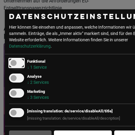
Unternehmen auf die Anforderungen EU-
Entgelttransparenzrichtlinie.
Datenschutzeinstellu
Aktuelle & Vergangene Events mit Mara
Hier können Sie einsehen und anpassen, welche Informationen wir ü
sammeln. Einträge, die als „Immer aktiv" markiert sind, sind für den 
Papic
Website erforderlich.
Weitere Informationen finden Sie in unserer
Datenschutzerklärung
.
Funktional
↓
1
Service
Analyse
↓
2
Services
Marketing
↓
3
Services
[missing translation: de/service/disableAll/title]
[missing translation: de/service/disableAll/description]