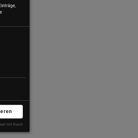
Einträge,
e
ieren
iert mit Klaro!