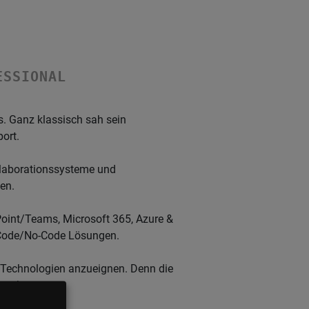
ESSIONAL
s. Ganz klassisch sah sein
port.
ollaborationssysteme und
gen.
Point/Teams, Microsoft 365, Azure &
ow-Code/No-Code Lösungen.
ue Technologien anzueignen. Denn die
 steht.