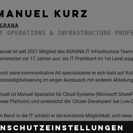
MANUEL KURZ
GRANA
T OPERATIONS & INFRASTRUCTURE PROF
nuel ist seit 2021 Mitglied des AGRANA IT Infrastructure Team
rrierestart vor 17 Jahren aus: als IT Praktikant im 1st Level sup
rch seine kommunikative Art spezialisierter er sich bald auf K
ozessdigitalisierung im engen Austausch mit anderen Abteilun
tuell ist Manuel Spezialist für Cloud Systeme (Microsoft Share
wer Platform) und unterstützt die 'Citizen Developers' bei L
 Beruf in der IT schätzt er die konstante Möglichkeit, sich ne
ränderung ist die Konstante in der IT, in der die Zeit niemals still
enschutzeinstellungen