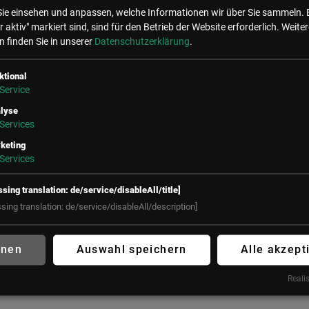
Sie einsehen und anpassen, welche Informationen wir über Sie sammeln. 
r aktiv" markiert sind, sind für den Betrieb der Website erforderlich.
Weiter
tocredit: AGRANA/Hans Leitner
 finden Sie in unserer
Datenschutzerklärung
.
ktional
ne Events mit Manuel Kurz
Service
lyse
Services
keting
Services
ssing translation: de/service/disableAll/title]
ssing translation: de/service/disableAll/description]
hnen
Auswahl speichern
Alle akzept
Realis
 Wien