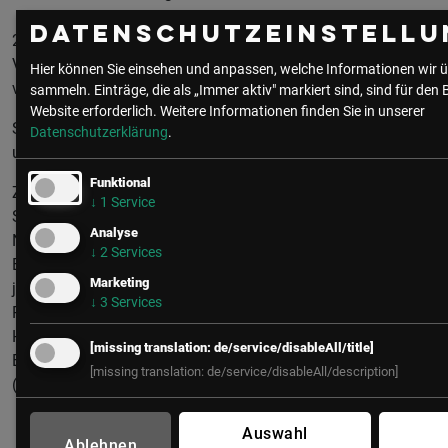
Datenschutzeinstellu
2010 - 2022 Präsident der Österr,
Verwaltungswissenschaftlichen Gesellschaft, Vizepräsident
Hier können Sie einsehen und anpassen, welche Informationen wir ü
von Austrian Standards (ASI).
sammeln. Einträge, die als „Immer aktiv" markiert sind, sind für den 
Website erforderlich.
Weitere Informationen finden Sie in unserer
Seit vielen Jahren Lektor an der Universität Wien, an der SFU
Datenschutzerklärung
.
und Professor an der FH Campus Wien.
Funktional
Zahlreiche juristische Bücher (Datenschutzrecht,
↓
1
Service
Sozialdemokratie und Verfassung,
Analyse
Nationalratswahlordnung, Staatsbürgerschaftsgesetz,
↓
2
Services
Europäische Migrationspolitik, Ausgliederung), Aufsätze in
Marketing
juristischen, politikwissenschaftlichen und historischen
↓
3
Services
Publikationen. Andere Bücher: Istrien (2002, 2023), Vieler
Herren Häuser (2005), Die Staatskanzlei (2017), Hofräte,
[missing translation: de/service/disableAll/title]
Einflüsterer, spin-Doktoren (2020), Schauplätze der Macht
[missing translation: de/service/disableAll/description]
(2023).
Auswahl
Ablehnen