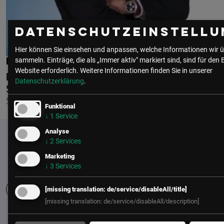
Datenschutzeinstellu
Hier können Sie einsehen und anpassen, welche Informationen wir ü
sammeln. Einträge, die als „Immer aktiv" markiert sind, sind für den 
MAG. MARTIN MARTINEK
Website erforderlich.
Weitere Informationen finden Sie in unserer
KONICA MINOLTA BUSINESS
Datenschutzerklärung
.
SOLUTIONS AUSTRIA GMBH
SALES MANAGER AUSTRIA
Funktional
↓
1
Service
Analyse
↓
2
Services
Marketing
↓
3
Services
[missing translation: de/service/disableAll/title]
[missing translation: de/service/disableAll/description]
UNSER BÜRO