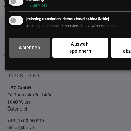
Academy maßgeschneiderte Weiterbildungsprogramme für
↓
3
Services
Führungskräfte von Unternehmen.
[missing translation: de/service/disableAll/title]
[missing translation: de/service/disableAll/description]
Auswahl
Ablehnen
speichern
akz
UNSER BÜRO
LSZ GmbH
Gußhausstraße 14/9a
1040 Wien
Österreich
+43 (1) 50 50 900
office@lsz.at