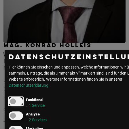
MAG. KONRAD HOLLEIS
WU EXECUTIVE ACADEMY
Datenschutzeinstellu
LEARNING DESIGN & PROGRAM
MANAGEMENT
Hier können Sie einsehen und anpassen, welche Informationen wir ü
sammeln. Einträge, die als „Immer aktiv" markiert sind, sind für den 
Website erforderlich.
Weitere Informationen finden Sie in unserer
Konrad Holleis studierte Anglistik/Amerikanistik und
Datenschutzerklärung
.
Deutsche Philologie an der Universität Wien und der
University of Oregon und absolvierte eine Ausbildung zum
Funktional
Trainer in der Erwachsenenbildung. Als akademischer Leiter
↓
1
Service
eines Study Abroad Programms konzipierte er fünf Jahre
Analyse
lang universitäre Lehrveranstaltungen zu unterschiedlichen
↓
2
Services
Themen. Seit 2016 entwickelt er an der WU Executive
Marketing