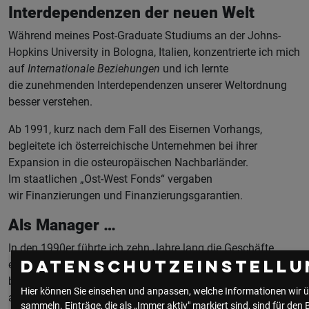
Interdependenzen der neuen Welt
Während meines Post-Graduate Studiums an der Johns-
Hopkins University in Bologna, Italien, konzentrierte ich mich
auf
Internationale Beziehungen
und ich lernte
die zunehmenden Interdependenzen unserer Weltordnung
besser verstehen.
Ab 1991, kurz nach dem Fall des Eisernen Vorhangs,
begleitete ich österreichische Unternehmen bei ihrer
Expansion in die osteuropäischen Nachbarländer.
Im staatlichen „Ost-West Fonds“ vergaben
wir Finanzierungen und Finanzierungsgarantien.
Als Manager …
In den 1990er führte ich zehn Jahre lang die Geschäfte
eines Unternehmens zur Produktion von Objektmöbeln und
Datenschutzeinstellu
baute ein österreichisch-slowenisches Produktionsnetzwerk
Hier können Sie einsehen und anpassen, welche Informationen wir ü
auf.
sammeln. Einträge, die als „Immer aktiv" markiert sind, sind für den 