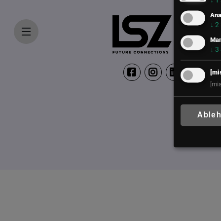
↓
1
Ana
↓
2
Mar
↓
3
[mi
[mi
Able