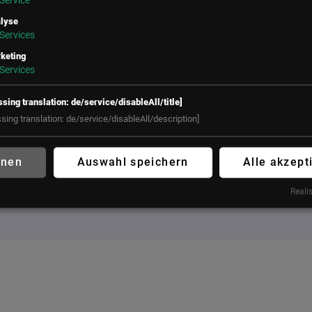
Service
lyse
UNSER BÜRO
Services
LSZ GmbH
LSZ Future Connections
keting
Services
Gußhausstraße 14/9a
GmbH
1040 Wien
Mindspace Salvatorplatz,
ssing translation: de/service/disableAll/title]
Österreich
Salvatorplatz 3
ssing translation: de/service/disableAll/description]
80333 München
+43 (1) 50 50 900
Deutschland
office@lsz.at
hnen
Auswahl speichern
Alle akzept
+49 160 90213197
office@futureconnections.de
Realis