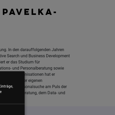
 PAVELKA-
stung. In den darauffolgenden Jahren
utive Search und Business Development
iert er das Studium für
tions- und Personalberatung sowie
nd Aufbauorganisationen hat er
ht er mit seiner eigenen
inden. für Personalsuche am Puls der
Einträge,
e
 der IT, der Beratung, dem Data- und