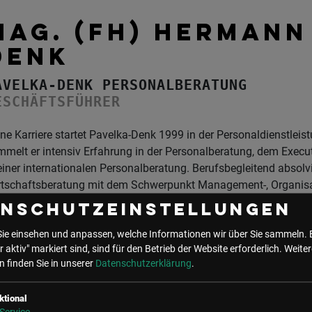
MAG. (FH) HERMANN
DENK
AVELKA-DENK PERSONALBERATUNG
ESCHÄFTSFÜHRER
ne Karriere startet Pavelka-Denk 1999 in der Personaldienstlei
mmelt er intensiv Erfahrung in der Personalberatung, dem Exec
einer internationalen Personalberatung. Berufsbegleitend absolv
rtschaftsberatung mit dem Schwerpunkt Management-, Organisa
ktkommunikation und Vertrieb. Sein Verständnis für Ablauf- u
enschutzeinstellungen
 einem operativen Produktivitätsberater entwickelt. Seit 2012 ste
sonalberatung Pavelka-Denk unter dem Motto Sie suchen. Wir f
Sie einsehen und anpassen, welche Informationen wir über Sie sammeln. 
r aktiv" markiert sind, sind für den Betrieb der Website erforderlich.
Weiter
t und besetzt Führungskraft, ManagerInnen und ExpertInnen aus
 finden Sie in unserer
Datenschutzerklärung
.
P-Umfeld sowie New Jobs.
ktional