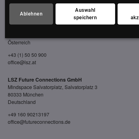
UNSER BÜRO
Auswahl
Ablehnen
speichern
akz
LSZ GmbH
Gußhausstraße 14/9a
1040 Wien
Österreich
+43 (1) 50 50 900
office@lsz.at
LSZ Future Connections
GmbH
Mindspace Salvatorplatz, Salvatorplatz 3
80333 München
Deutschland
+49 160 90213197
office@futureconnections.de