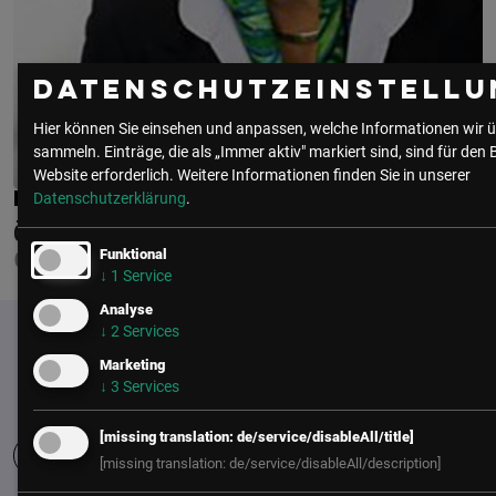
Datenschutzeinstellu
Hier können Sie einsehen und anpassen, welche Informationen wir ü
sammeln. Einträge, die als „Immer aktiv" markiert sind, sind für den 
Website erforderlich.
Weitere Informationen finden Sie in unserer
MAG. BRIGITTE SCHÜSSLER
Datenschutzerklärung
.
ÖBB HOLDING
Funktional
CHIEF PURCHASING OFFICER
↓
1
Service
Analyse
↓
2
Services
Marketing
↓
3
Services
[missing translation: de/service/disableAll/title]
[missing translation: de/service/disableAll/description]