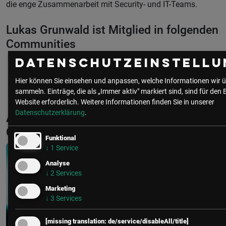
die enge Zusammenarbeit mit Security- und IT-Teams.
Lukas Grunwald ist Mitglied in folgenden
Communities
Datenschutzeinstellu
IT Security
Hier können Sie einsehen und anpassen, welche Informationen wir ü
sammeln. Einträge, die als „Immer aktiv" markiert sind, sind für den 
Website erforderlich.
Weitere Informationen finden Sie in unserer
Datenschutzerklärung
.
Aktuelle & Vergangene Events mit Lukas
Grunwald
Funktional
↓
1
Service
Analyse
↓
2
Services
Marketing
↓
3
Services
[missing translation: de/service/disableAll/title]