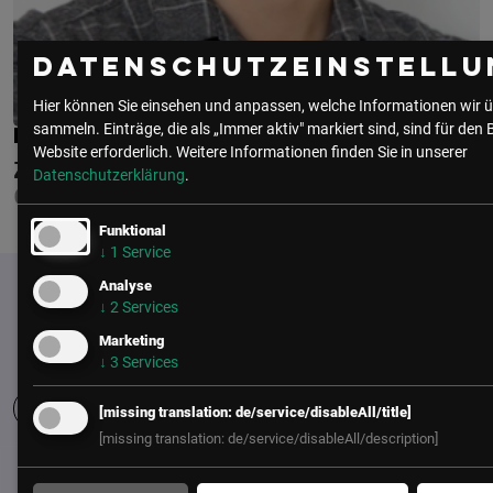
Datenschutzeinstellu
Hier können Sie einsehen und anpassen, welche Informationen wir ü
sammeln. Einträge, die als „Immer aktiv" markiert sind, sind für den 
LUKAS GRÖMER
Website erforderlich.
Weitere Informationen finden Sie in unserer
ZONE14
Datenschutzerklärung
.
CO-FOUNDER PRODUCT & AI
Funktional
↓
1
Service
Analyse
↓
2
Services
Marketing
↓
3
Services
[missing translation: de/service/disableAll/title]
[missing translation: de/service/disableAll/description]
UNSER BÜRO