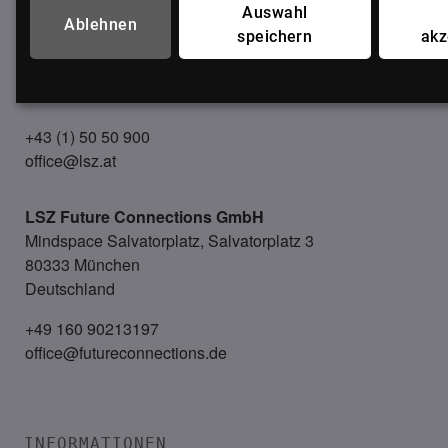
Auswahl
LSZ GmbH
Ablehnen
speichern
akz
Gußhausstraße 14/9a
1040 Wien
Österreich
+43 (1) 50 50 900
office@lsz.at
LSZ Future Connections
GmbH
Mindspace Salvatorplatz, Salvatorplatz 3
80333 München
Deutschland
+49 160 90213197
office@futureconnections.de
INFORMATIONEN