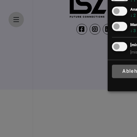
↓
1
Ana
↓
2
Mar
↓
3
[mi
[mi
Able