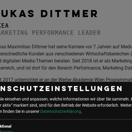
LUKAS DITTMER
KEA
ARKETING PERFORMANCE LEADER
as Maximilian Dittmer hat seine Karriere vor 7 Jahren auf Media
erschiedliche Kunden aus verschiedenen Wirtschaftsbereichen (
 digitalen Media-Themen beraten. Seit 2018 ist er als Marketi
erreich, und ist dort für den Bereich Performance, Marketing D
it 2017 unterrichtet er an der Werbe Akademie Wien Programmat
rträge zu Thema Digitale Werbung und den Einsatz von Daten.
enschutzeinstellungen
o: © Foto Wilke
Sie einsehen und anpassen, welche Informationen wir über Sie sammeln. 
r aktiv" markiert sind, sind für den Betrieb der Website erforderlich.
Weiter
 finden Sie in unserer
Datenschutzerklärung
.
ktional
UNSER BÜRO