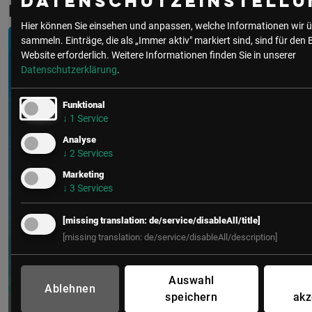
Datenschutzeinstellu
Holzweber
Hier können Sie einsehen und anpassen, welche Informationen wir ü
sammeln. Einträge, die als „Immer aktiv" markiert sind, sind für den 
Website erforderlich.
Weitere Informationen finden Sie in unserer
Datenschutzerklärung
.
Funktional
↓
1
Service
Analyse
↓
2
Services
Marketing
↓
3
Services
[missing translation: de/service/disableAll/title]
[missing translation: de/service/disableAll/description]
Auswahl
Ablehnen
speichern
akz