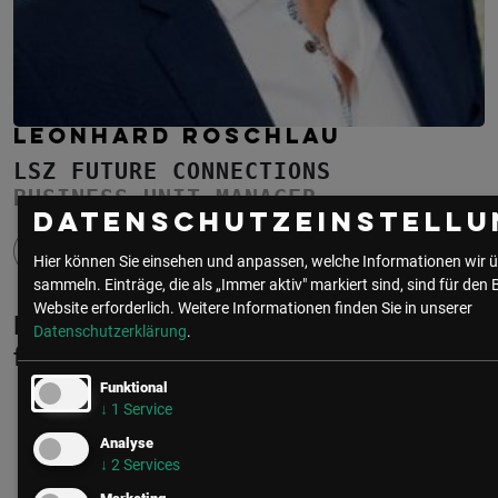
LEONHARD ROSCHLAU
LSZ FUTURE CONNECTIONS
BUSINESS UNIT MANAGER
Datenschutzeinstellu
Hier können Sie einsehen und anpassen, welche Informationen wir ü
sammeln. Einträge, die als „Immer aktiv" markiert sind, sind für den 
Website erforderlich.
Weitere Informationen finden Sie in unserer
Leonhard Roschlau ist Mitglied in
Datenschutzerklärung
.
folgenden Communities
Funktional
↓
1
Service
IT Security
Analyse
↓
2
Services