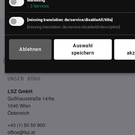
Marketing
CIO | IT
↓
3
Services
[missing translation: de/service/disableAll/title]
[missing translation: de/service/disableAll/description]
Auswahl
Ablehnen
speichern
akz
UNSER BÜRO
LSZ GmbH
Gußhausstraße 14/9a
1040 Wien
Österreich
+43 (1) 50 50 900
office@lsz.at