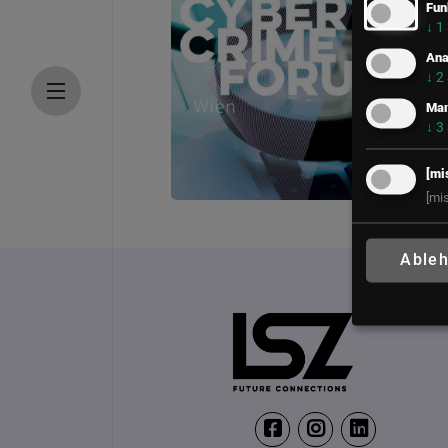
Fun
↓
1
Ana
↓
2
Mar
↓
3
[mi
[mi
Cyber Crime Forum W
2. Juni 2027
Able
Location wird noch 