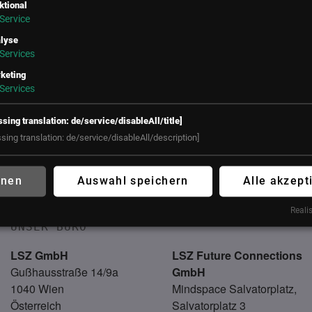
ktional
Service
lyse
Services
keting
Services
ssing translation: de/service/disableAll/title]
ssing translation: de/service/disableAll/description]
ien
hnen
Auswahl speichern
Alle akzept
bekannt gegeben
Realis
UNSER BÜRO
LSZ GmbH
LSZ Future Connections
Gußhausstraße 14/9a
GmbH
1040 Wien
Mindspace Salvatorplatz,
Österreich
Salvatorplatz 3