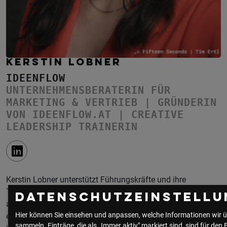
KERSTIN LOBNER
IDEENFLOW
UNTERNEHMENSBERATERIN FÜR
MARKETING & VERTRIEB | GRÜNDERIN
VON IDEENFLOW.AT | CREATIVE
LEADERSHIP TRAINERIN
Kerstin Lobner unterstützt Führungskräfte und ihre
Teams dabei, kreativen Austausch zu fördern, Silodenken
Datenschutzeinstellu
aufzubrechen und gemeinsam umsetzbare Ideen zu
Hier können Sie einsehen und anpassen, welche Informationen wir ü
entwickeln. Mit über 10 Jahren B2B-Erfahrung in
sammeln. Einträge, die als „Immer aktiv" markiert sind, sind für den 