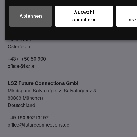
UNSER BÜRO
Auswahl
Ablehnen
speichern
akz
LSZ GmbH
Gußhausstraße 14/9a
1040 Wien
Österreich
+43 (1) 50 50 900
office@lsz.at
LSZ Future Connections
GmbH
Mindspace Salvatorplatz, Salvatorplatz 3
80333 München
Deutschland
+49 160 90213197
office@futureconnections.de