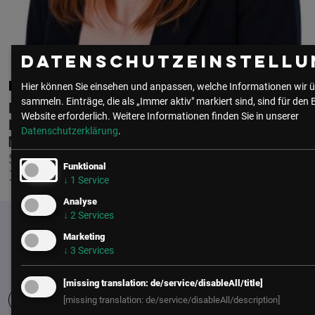
Datenschutzeinstellu
KATHARINA MURNBERGER-MAA
Hier können Sie einsehen und anpassen, welche Informationen wir ü
sammeln. Einträge, die als „Immer aktiv" markiert sind, sind für den 
REWE INTERNATIONAL
Website erforderlich.
Weitere Informationen finden Sie in unserer
DIENSTLEISTUNGSGESELLSCHAFT
Datenschutzerklärung
.
M.B.H.
SPECIALIST IT CONSULTANT
Funktional
INTRANET & B2B-PORTALE
↓
1
Service
Analyse
↓
2
Services
Marketing
↓
3
Services
[missing translation: de/service/disableAll/title]
[missing translation: de/service/disableAll/description]