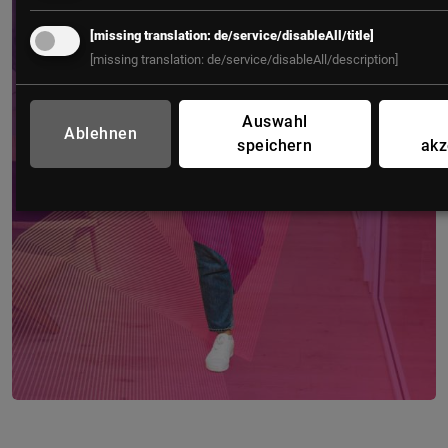
[missing translation: de/service/disableAll/title]
[missing translation: de/service/disableAll/description]
Auswahl
Ablehnen
speichern
akz
FUTURE OF WORK – der HR-Kongress
12. – 13. Mai 2027