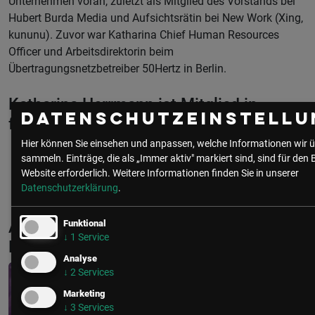
Unternehmen voran, zuletzt als Mitglied des Vorstands bei
Hubert Burda Media und Aufsichtsrätin bei New Work (Xing,
kununu). Zuvor war Katharina Chief Human Resources
Officer und Arbeitsdirektorin beim
Übertragungsnetzbetreiber 50Hertz in Berlin.
Katharina Herrmann ist Mitglied in
Datenschutzeinstellu
folgenden Communities
Hier können Sie einsehen und anpassen, welche Informationen wir ü
sammeln. Einträge, die als „Immer aktiv" markiert sind, sind für den 
HR
Website erforderlich.
Weitere Informationen finden Sie in unserer
Datenschutzerklärung
.
Aktuelle & Vergangene Events mit
Funktional
↓
1
Service
Katharina Herrmann
Analyse
↓
2
Services
Marketing
↓
3
Services