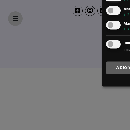
↓
1
Ana
↓
2
Mar
↓
3
[mi
[mi
Able