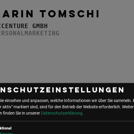
KARIN TOMSCHI
CCENTURE GMBH
ERSONALMARKETING
enschutzeinstellungen
Sie einsehen und anpassen, welche Informationen wir über Sie sammeln. 
r aktiv" markiert sind, sind für den Betrieb der Website erforderlich.
Weiter
 finden Sie in unserer
Datenschutzerklärung
.
UNSER BÜRO
LSZ GmbH
LSZ Future Connections
ktional
Gußhausstraße 14/9a
GmbH