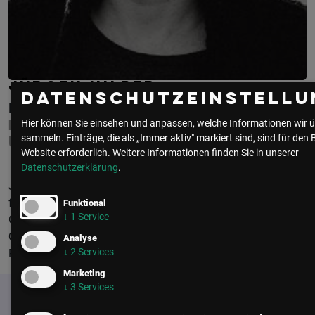
JÜRGEN HILBER
Datenschutzeinstellu
RED BULL
MANAGER GLOBAL IT INNOVATION &
Hier können Sie einsehen und anpassen, welche Informationen wir ü
sammeln. Einträge, die als „Immer aktiv" markiert sind, sind für den 
USER EXPERIENCE
Website erforderlich.
Weitere Informationen finden Sie in unserer
Datenschutzerklärung
.
Jürgen Hilber war mehrere Jahre als strategischer Berater
für Auto-ID Lösungen in der Logistik für verschiedene
Funktional
↓
1
Service
Großkonzerne tätig. Seit 9 Jahren ist er für die globalen
Querschnittsbereiche IT Innovation und User Experience bei
Analyse
↓
2
Services
Red Bull verantwortlich.
Marketing
↓
3
Services