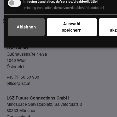
[missing translation: de/service/disableAll/title]
[missing translation: de/service/disableAll/description]
Auswahl
Ablehnen
speichern
akz
UNSER BÜRO
LSZ GmbH
Gußhausstraße 14/9a
1040 Wien
Österreich
+43 (1) 50 50 900
office@lsz.at
LSZ Future Connections
GmbH
Mindspace Salvatorplatz, Salvatorplatz 3
80333 München
Deutschland