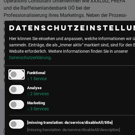
Operations Consultant Unternehmen wie XXXLutz, PREFA
und die Raiffeisenlandesbank OÖ bei der
Professionalisierung ihres Marketings. Neben der Prozess-
und Technologieberatung immer auch mit einem
Datenschutzeinstellu
holistischen Blick auf Strategie, Organisation und Kultur.
Davor hat Judith Sambs bei Agenturen wie Createam oder
Hier können Sie einsehen und anpassen, welche Informationen wir ü
Netural von Web-Entwicklung, über Projekt- und Account
sammeln. Einträge, die als „Immer aktiv" markiert sind, sind für den 
Management bis zur Leitung einer digitalen
Website erforderlich.
Weitere Informationen finden Sie in unserer
Datenschutzerklärung
.
Kommunikationsunit vielen Facetten des Marketings
kennen und verstehen gelernt. Dieses Wissen nutzt Sie nun
im Spannungsfeld von Mensch und Technologie für ihre
Funktional
↓
1
Service
Kunden.
Analyse
↓
2
Services
Marketing
↓
3
Services
[missing translation: de/service/disableAll/title]
[missing translation: de/service/disableAll/description]