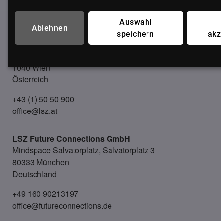
Auswahl
UNSER BÜRO
Ablehnen
speichern
akz
LSZ GmbH
Gußhausstraße 14/9a
1040 Wien
Österreich
+43 (1) 50 50 900
office@lsz.at
LSZ Future Connections
GmbH
Mindspace Salvatorplatz, Salvatorplatz 3
80333 München
Deutschland
+49 160 90213197
office@futureconnections.de