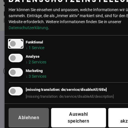
Datenschutzeinstellu
JOHNNY SCHOLTAN
Hier können Sie einsehen und anpassen, welche Informationen wir ü
FLEXPERTO
sammeln. Einträge, die als „Immer aktiv" markiert sind, sind für den 
KEY ACCOUNT MANAGER
Website erforderlich.
Weitere Informationen finden Sie in unserer
Datenschutzerklärung
.
Funktional
↓
1
Service
Analyse
↓
2
Services
Marketing
↓
3
Services
UNSER BÜRO
[missing translation: de/service/disableAll/title]
[missing translation: de/service/disableAll/description]
LSZ GmbH
Gußhausstraße 14/9a
1040 Wien
Auswahl
Ablehnen
Österreich
speichern
akz