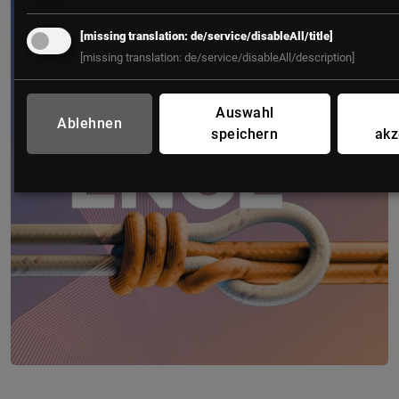
[missing translation: de/service/disableAll/title]
[missing translation: de/service/disableAll/description]
Auswahl
Ablehnen
speichern
akz
IT Leaders Experience