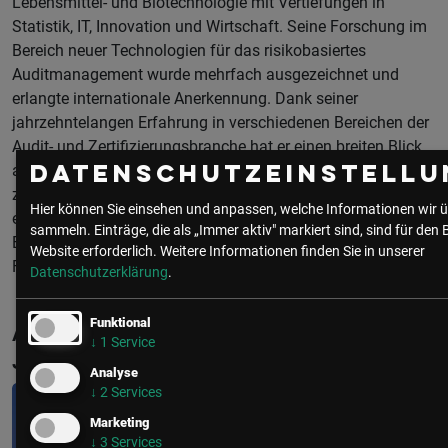
Lebensmittel- und Biotechnologie mit Vertiefungen in
Statistik, IT, Innovation und Wirtschaft. Seine Forschung im
Bereich neuer Technologien für das risikobasiertes
Auditmanagement wurde mehrfach ausgezeichnet und
erlangte internationale Anerkennung. Dank seiner
jahrzehntelangen Erfahrung in verschiedenen Bereichen der
Audit- und Zertifizierungsbranche hat er einen breiten Blick
auf das Thema gewonnen und entwickelt
Datenschutzeinstellu
zukunftsgerichtete Lösungen in diesem Bereich. Seit 2015
Hier können Sie einsehen und anpassen, welche Informationen wir ü
entwickelt er mit der Intact GmbH KI-Lösungen zur
sammeln. Einträge, die als „Immer aktiv" markiert sind, sind für den 
Effektivitäts- und Effizienzsteigerung und legt dabei den
Website erforderlich.
Weitere Informationen finden Sie in unserer
Fokus auf die Verknüpfung von Technologie und Mensch.
Datenschutzerklärung
.
Funktional
Aktuelle & Vergangene Events mit
↓
1
Service
Jochen Kleboth
Analyse
↓
2
Services
Marketing
↓
3
Services