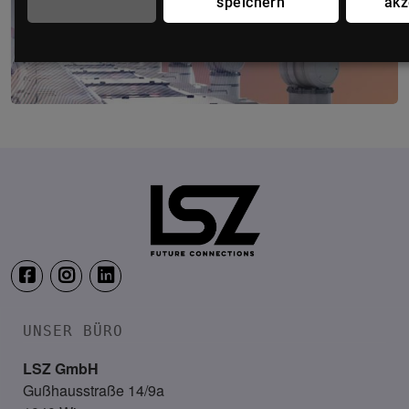
speichern
akz
Production & IT Graz
19. Mai 2027
Steiermarkhof, Graz
UNSER BÜRO
LSZ GmbH
Gußhausstraße 14/9a