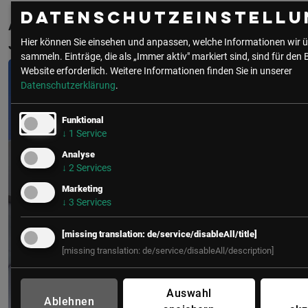
Datenschutzeinstellu
Aktuelle & Vergangene Events mit
Joachim Gay
Hier können Sie einsehen und anpassen, welche Informationen wir ü
sammeln. Einträge, die als „Immer aktiv" markiert sind, sind für den 
Website erforderlich.
Weitere Informationen finden Sie in unserer
Datenschutzerklärung
.
Funktional
↓
1
Service
Analyse
↓
2
Services
Marketing
↓
3
Services
[missing translation: de/service/disableAll/title]
[missing translation: de/service/disableAll/description]
Auswahl
Ablehnen