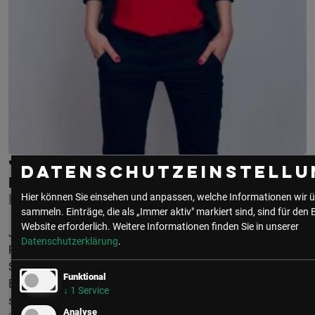
JO JASPERS
Datenschutzeinstellu
BUSINESS SISTERS
KARRIERECHOACH
Hier können Sie einsehen und anpassen, welche Informationen wir ü
sammeln. Einträge, die als „Immer aktiv" markiert sind, sind für den 
Website erforderlich.
Weitere Informationen finden Sie in unserer
Jo ist Expertin im Energie- & Rohstoffhandel sowie im
Datenschutzerklärung
.
Risikomanagement von Finanzinstrumenten. Nach ihrem
Studium in Oxford arbeitete sie im Emissionszertifikats- und
Funktional
Energieoptionshandel in London. Im Anschluss wechselte
↓
1
Service
sie zu Deloitte in die Unternehmensberatung und zog später
Analyse